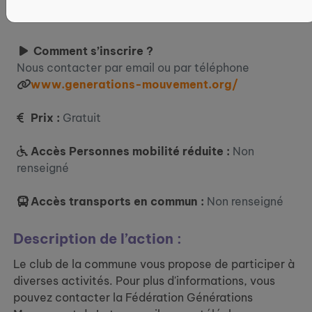
Où ?
46140 Sauzet
Comment s’inscrire ?
Nous contacter par email ou par téléphone
www.generations-mouvement.org/
Prix :
Gratuit
Accès Personnes mobilité réduite :
Non
renseigné
Accès transports en commun :
Non renseigné
Description de l’action :
Le club de la commune vous propose de participer à
diverses activités. Pour plus d'informations, vous
pouvez contacter la Fédération Générations