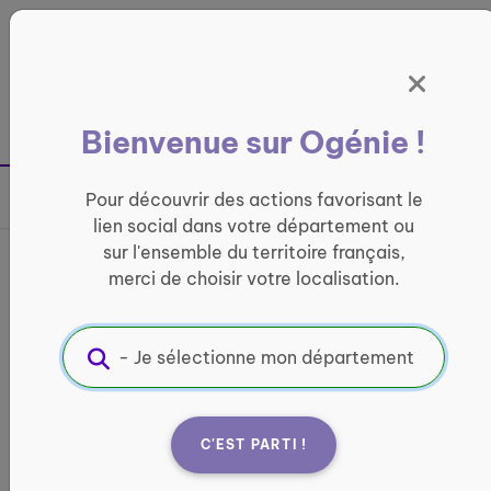
Panneau de gestion des cookies
France entière
Bienvenue sur Ogénie !
Retour à la page précédente
Pour découvrir des actions favorisant le
Partager sur
lien social dans votre département ou
sur l'ensemble du territoire français,
Cercle Amitié Plateau
merci de choisir votre localisation.
Sauzet
LOISIRS ET CULTURE
Informations pratiques :
C'EST PARTI !