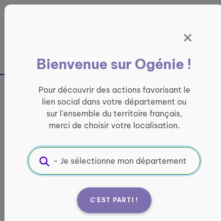
Panneau de gestion des cookies
France entière
Bienvenue sur Ogénie !
Retour à la page précédente
Pour découvrir des actions favorisant le
Partager sur
lien social dans votre département ou
sur l'ensemble du territoire français,
Club de Foot Santé - Golf
merci de choisir votre localisation.
Foot
ACTIVITÉ PHYSIQUE
Informations pratiques :
C'EST PARTI !