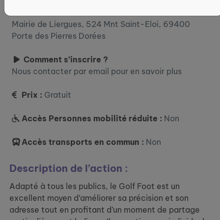
Où ?
524 MONTEE ST ELOI
Mairie de Liergues, 524 Mnt Saint-Eloi, 69400
Porte des Pierres Dorées
Comment s’inscrire ?
Nous contacter par email pour en savoir plus
Prix :
Gratuit
Accès Personnes mobilité réduite :
Non
Accès transports en commun :
Non
Description de l’action :
Adapté à tous les publics, le Golf Foot est un
excellent moyen d’améliorer sa précision et son
adresse tout en profitant d’un moment de partage