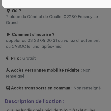
Où ?
7 place du Général de Gaulle, 02230 Fresnoy Le
Grand
Comment s’inscrire ?
appeler au 03 23 09 20 31 ou venez directement
au CASOC le lundi après-midi
Prix :
Gratuit
Accès Personnes mobilité réduite :
Non
renseigné
Accès transports en commun :
Non renseigné
Description de l’action :
Tous les lundis aprés midi de 13h30 à 17h00, les