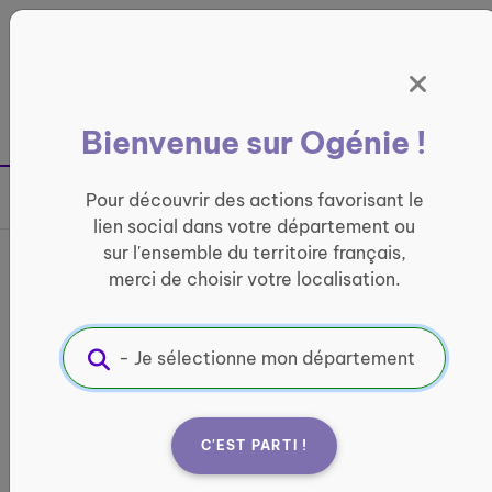
Panneau de gestion des cookies
France entière
Bienvenue sur Ogénie !
Retour à la page précédente
Pour découvrir des actions favorisant le
Partager sur
lien social dans votre département ou
sur l'ensemble du territoire français,
COUP D'POUCE SENIORS
merci de choisir votre localisation.
LOISIRS ET CULTURE
Informations pratiques :
Quand ?
C'EST PARTI !
Du 1 janvier 2026 au 31 janvier 2027
Tous les lundis de 13h30 à 17h00