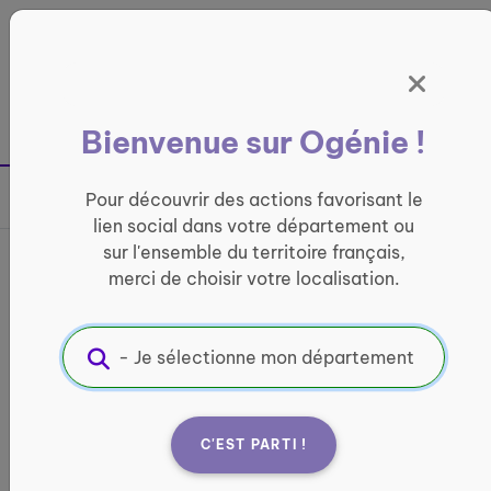
Panneau de gestion des cookies
France entière
Bienvenue sur Ogénie !
Retour à la page précédente
Pour découvrir des actions favorisant le
Partager sur
lien social dans votre département ou
sur l'ensemble du territoire français,
Cours de Pilates classique
merci de choisir votre localisation.
au sol et adapté sur chaise
ACTIVITÉ PHYSIQUE
Informations pratiques :
C'EST PARTI !
Quand ?