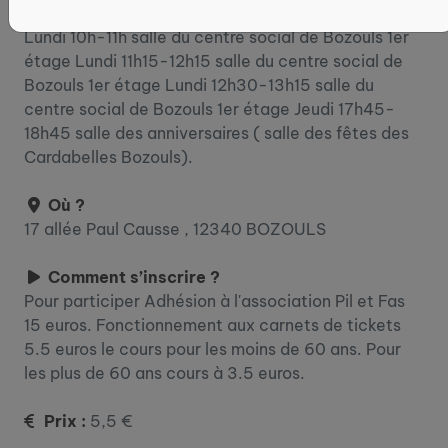
Du 5 janvier au 19 décembre 2026
Lundi 10h-11h salle du centre social de Bozouls 1er
étage Lundi 11h15-12h15 salle du centre social de
Bozouls 1er étage Lundi 12h30-13h15 salle du
centre social de Bozouls 1er étage Jeudi 17h45-
18h45 salle des anniversaires ( salle des fêtes des
Cardabelles Bozouls).
Où ?
17 allée Paul Causse , 12340 BOZOULS
Comment s’inscrire ?
Pour participer Adhésion à l'association Pil et Fas
15 euros. Fonctionnement aux carnets de tickets
5.5 euros le cours pour les moins de 60 ans. Pour
les plus de 60 ans cours à 3.5 euros.
Prix :
5,5 €