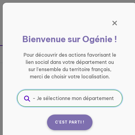
Panneau de gestion des cookies
France entière
Bienvenue sur Ogénie !
Retour à la page précédente
Pour découvrir des actions favorisant le
Partager sur
lien social dans votre département ou
sur l'ensemble du territoire français,
Découvrez la bibliothèque
merci de choisir votre localisation.
près de chez vous
LOISIRS ET CULTURE
Informations pratiques :
C'EST PARTI !