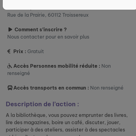
Où ?
Bibliothèque
Rue de la Prairie, 60112 Troissereux
Comment s’inscrire ?
Nous contacter pour en savoir plus
Prix :
Gratuit
Accès Personnes mobilité réduite :
Non
renseigné
Accès transports en commun :
Non renseigné
Description de l’action :
A la bibliothèque, vous pouvez emprunter des livres,
lire des magazines, boire un café, discuter, jouer,
participer à des ateliers, assister à des spectacles