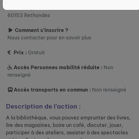
Où ?
Bibliothèque
60153 Rethondes
Comment s’inscrire ?
Nous contacter pour en savoir plus
Prix :
Gratuit
Accès Personnes mobilité réduite :
Non
renseigné
Accès transports en commun :
Non renseigné
Description de l’action :
A la bibliothèque, vous pouvez emprunter des livres,
lire des magazines, boire un café, discuter, jouer,
participer à des ateliers, assister à des spectacles