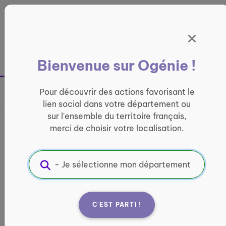
Panneau de gestion des cookies
France entière
Bienvenue sur Ogénie !
Retour à la page précédente
Pour découvrir des actions favorisant le
Partager sur
lien social dans votre département ou
sur l'ensemble du territoire français,
Découvrez la bibliothèque
merci de choisir votre localisation.
près de chez vous
LOISIRS ET CULTURE
Informations pratiques :
C'EST PARTI !