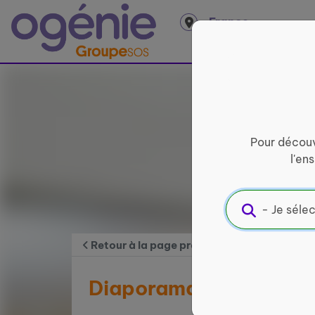
Panneau de gestion des cookies
France
entière
Pour découv
l'en
Retour à la page précédente
Diaporamas avec Powe