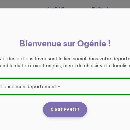
Le Défi
Boîte à
Nos services
Ogénie
outils
Bienvenue sur Ogénie !
rir des actions favorisant le lien social dans votre départ
semble du territoire français, merci de choisir votre localisa
C'EST PARTI !
r point
club