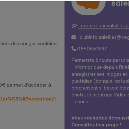
sale
informatiquesaleilles.
clubinfo.saleilles@ce
ehors des congés scolaires
0650551397
Permettre à toute person
l'informatique depuis l'ini
enregistrer ses images et
quotidien (banque, actual
 70€ permet d'accéder à
progressant si besoin dan
photo, le montage Vidéo s
om/pr%C3%A9sentation/l
l'Iphone
Vous souhaitez découvrir
Consultez leur page !