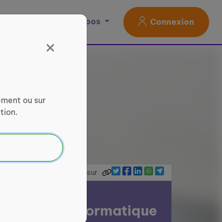
Magazine
À propos
Connexion
ement ou sur
tion.
Partager sur
 initiation informatique