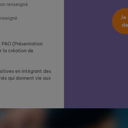
on renseigné
Je
enseigné
de
e PAO (Présentation
r la création de
itives en intégrant des
és qui donnent vie aux