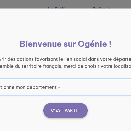
Le Défi
Boîte à
Nos services
Ogénie
outils
Bienvenue sur Ogénie !
rir des actions favorisant le lien social dans votre départ
semble du territoire français, merci de choisir votre localisa
C'EST PARTI !
ive Vingeanne
Fran
tenne de