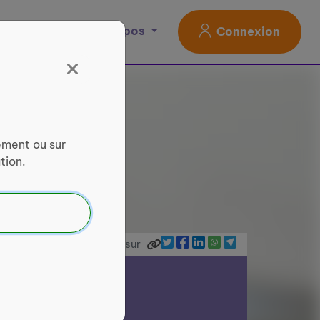
Magazine
À propos
Connexion
ement ou sur
tion.
Partager sur
ce Services