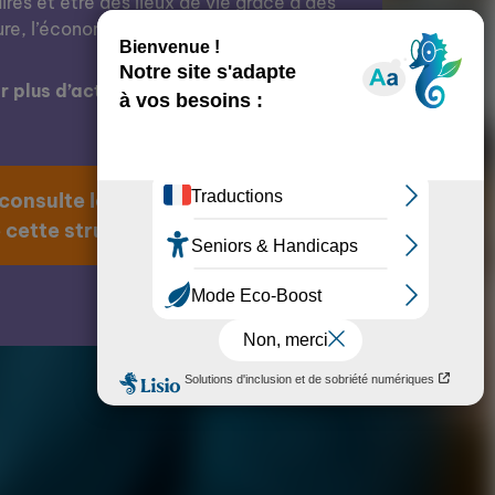
res et être des lieux de vie grâce à des
ure, l’économie, l’éducation, etc.
 plus d’actions de cette structure ?
 consulte la page
 cette structure