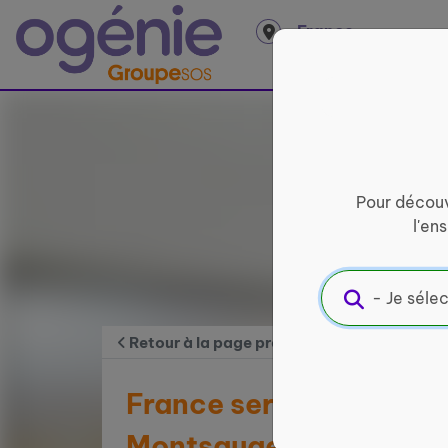
Panneau de gestion des cookies
France
entière
Pour découv
l'en
Retour à la page précédente
France services Auber
Montsaugeonnais - An