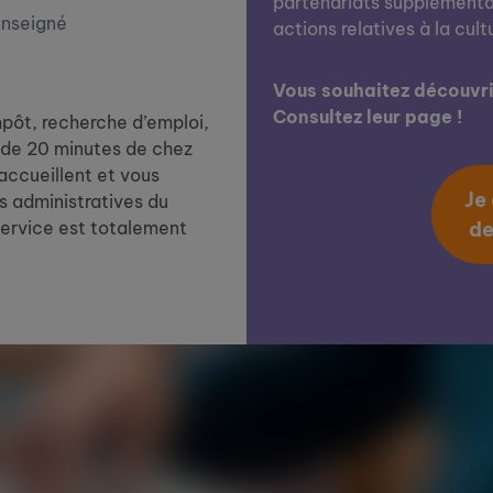
partenariats supplémentai
enseigné
actions relatives à la cult
Vous souhaitez découvrir
Consultez leur page !
impôt, recherche d’emploi,
de 20 minutes de chez
 accueillent et vous
Je
 administratives du
service est totalement
de