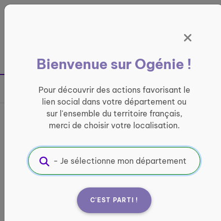
Panneau de gestion des cookies
France entière
Bienvenue sur Ogénie !
Retour à la page précédente
Pour découvrir des actions favorisant le
Partager sur
lien social dans votre département ou
sur l'ensemble du territoire français,
France services Barjols
merci de choisir votre localisation.
INFORMATIQUE ET ACCÈS AUX DROITS
Informations pratiques :
Quand ?
C'EST PARTI !
lundi : 08:30 - 12:30 / 13:30 - 17:30 mardi : 08:30
- 12:30 / 13:30 - 17:30 mercredi : 08:30 - 12:30