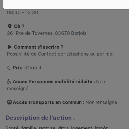
jeudi : 08:30 - 12:30 / 13:30 - 17:30 vendredi :
08:30 - 12:30
Où ?
261 Rte de Tavernes, 83670 Barjols
Comment s’inscrire ?
Possibilité de Contact par téléphone ou par mail
Prix :
Gratuit
Accès Personnes mobilité réduite :
Non
renseigné
Accès transports en commun :
Non renseigné
Description de l’action :
Santé, famille, retraite, droit, logement, impôt,