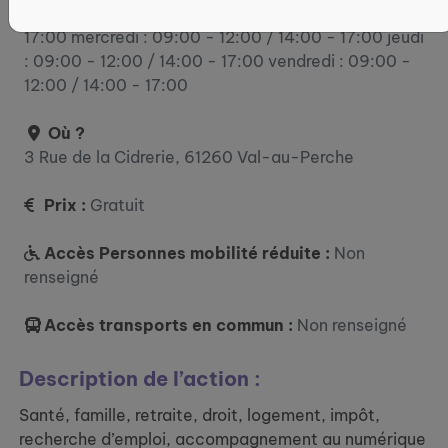
lundi : 14:00 - 17:00 mardi : 09:00 - 12:00 / 14:00 -
17:00 mercredi : 09:00 - 12:00 / 14:00 - 17:00 jeudi
: 09:00 - 12:00 / 14:00 - 17:00 vendredi : 09:00 -
12:00 / 14:00 - 17:00
Où ?
3 Rue de la Cidrerie, 61260 Val-au-Perche
Prix :
Gratuit
Accès Personnes mobilité réduite :
Non
renseigné
Accès transports en commun :
Non renseigné
Description de l’action :
Santé, famille, retraite, droit, logement, impôt,
recherche d’emploi, accompagnement au numérique