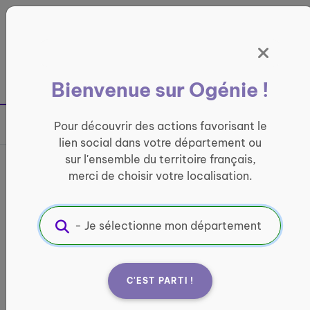
Panneau de gestion des cookies
France entière
Bienvenue sur Ogénie !
Retour à la page précédente
Pour découvrir des actions favorisant le
Partager sur
lien social dans votre département ou
sur l'ensemble du territoire français,
France services Collines du
merci de choisir votre localisation.
Perche Normand
INFORMATIQUE ET ACCÈS AUX DROITS
Informations pratiques :
C'EST PARTI !
Quand ?