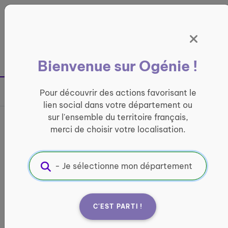
Panneau de gestion des cookies
France entière
Bienvenue sur Ogénie !
Retour à la page précédente
Pour découvrir des actions favorisant le
Partager sur
lien social dans votre département ou
sur l'ensemble du territoire français,
France services d’Arles
merci de choisir votre localisation.
INFORMATIQUE ET ACCÈS AUX DROITS
Informations pratiques :
Quand ?
C'EST PARTI !
lundi : 09:00 - 12:30 mardi : 09:00 - 12:00 / 14:00
- 17:00 mercredi : 09:00 - 12:30 jeudi : 09:00 -