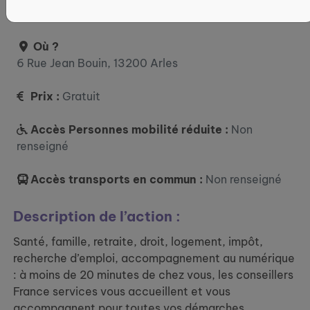
12:00 / 14:00 - 17:00 vendredi : 09:00 - 12:30
Où ?
6 Rue Jean Bouin, 13200 Arles
Prix :
Gratuit
Accès Personnes mobilité réduite :
Non
renseigné
Accès transports en commun :
Non renseigné
Description de l’action :
Santé, famille, retraite, droit, logement, impôt,
recherche d’emploi, accompagnement au numérique
: à moins de 20 minutes de chez vous, les conseillers
France services vous accueillent et vous
accompagnent pour toutes vos démarches