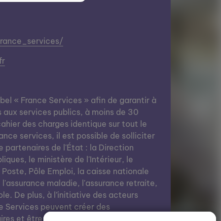
france_services/
fr
abel « France Services » afin de garantir à
s aux services publics, à moins de 30
ahier des charges identique sur tout le
nce services, il est possible de solliciter
e partenaires de l'État : la Direction
ques, le ministère de l'Intérieur, le
a Poste, Pôle Emploi, la caisse nationale
, l'assurance maladie, l'assurance retraite,
le. De plus, à l’initiative des acteurs
e Services peuvent créer des
res et être des lieux de vie grâce à des