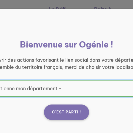
Le Défi
Boîte à
Nos services
Ogénie
outils
Bienvenue sur Ogénie !
rir des actions favorisant le lien social dans votre départ
semble du territoire français, merci de choisir votre localisa
C'EST PARTI !
auvais - MAJI
Fran