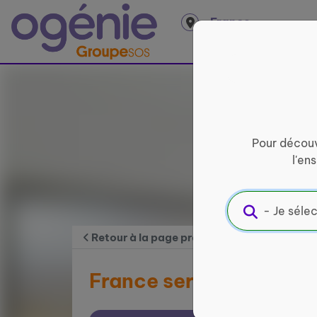
Panneau de gestion des cookies
France
entière
Pour découv
l'en
Retour à la page précédente
France services de Be