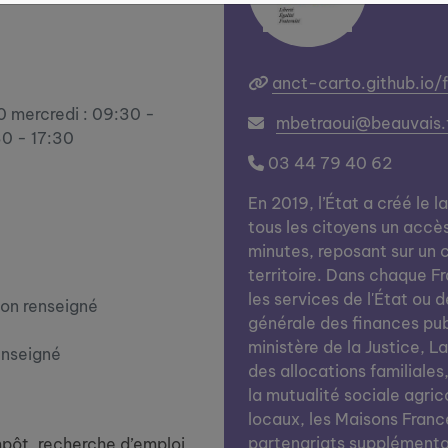
anct-carto.github.io/
30 mercredi : 09:30 -
mbetraoui@beauvais.
30 - 17:30
03 44 79 40 62
En 2019, l’État a créé le l
tous les citoyens un accè
minutes, reposant sur un c
territoire. Dans chaque Fra
les services de l'État ou d
on renseigné
générale des finances publi
ministère de la Justice, L
enseigné
des allocations familiales
la mutualité sociale agrico
locaux, les Maisons Franc
partenariats supplémentai
impôt, recherche d’emploi,