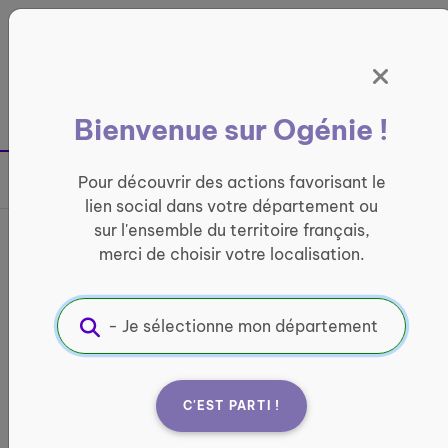
Panneau de gestion des cookies
France entière
Bienvenue sur Ogénie !
Retour à la page précédente
Pour découvrir des actions favorisant le
Partager sur
lien social dans votre département ou
sur l'ensemble du territoire français,
France services de
merci de choisir votre localisation.
Castanet-Tolosan
INFORMATIQUE ET ACCÈS AUX DROITS
Informations pratiques :
C'EST PARTI !
Quand ?