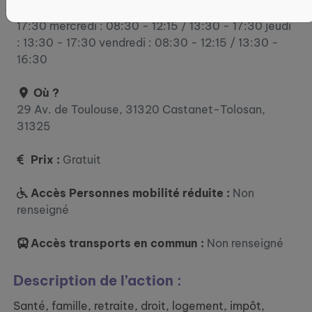
lundi : 13:30 - 17:30 mardi : 08:30 - 12:15 / 13:30 -
17:30 mercredi : 08:30 - 12:15 / 13:30 - 17:30 jeudi
: 13:30 - 17:30 vendredi : 08:30 - 12:15 / 13:30 -
16:30
Où ?
29 Av. de Toulouse, 31320 Castanet-Tolosan,
31325
Prix :
Gratuit
Accès Personnes mobilité réduite :
Non
renseigné
Accès transports en commun :
Non renseigné
Description de l’action :
Santé, famille, retraite, droit, logement, impôt,