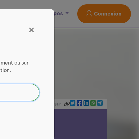
Magazine
À propos
Connexion
ement ou sur
tion.
Partager sur
ce Services