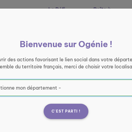
Le Défi
Boîte à
Nos services
Ogénie
outils
Bienvenue sur Ogénie !
rir des actions favorisant le lien social dans votre départ
semble du territoire français, merci de choisir votre localisa
C'EST PARTI !
lais
Fran