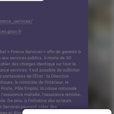
france_services/
ces.gouv.fr
abel « France Services » afin de garantir à
s aux services publics, à moins de 30
ahier des charges identique sur tout le
nce services, il est possible de solliciter
e partenaires de l'État : la Direction
ques, le ministère de l'Intérieur, le
a Poste, Pôle Emploi, la caisse nationale
, l'assurance maladie, l'assurance retraite,
le. De plus, à l’initiative des acteurs
e Services peuvent créer des
res et être des lieux de vie grâce à des