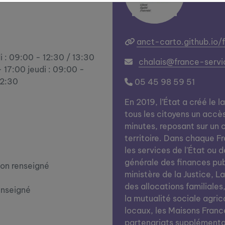
anct-carto.github.io/
i : 09:00 - 12:30 / 13:30
chalais@france-servi
 17:00 jeudi : 09:00 -
12:30
05 45 98 59 51
En 2019, l’État a créé le l
tous les citoyens un accè
minutes, reposant sur un c
territoire. Dans chaque Fra
les services de l'État ou d
générale des finances publi
on renseigné
ministère de la Justice, L
des allocations familiales
enseigné
la mutualité sociale agrico
locaux, les Maisons Franc
partenariats supplémentai