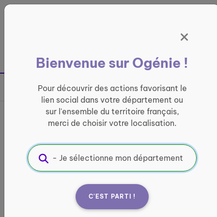
Panneau de gestion des cookies
France entière
Bienvenue sur Ogénie !
Retour à la page précédente
Pour découvrir des actions favorisant le
Partager sur
lien social dans votre département ou
sur l'ensemble du territoire français,
France services de
merci de choisir votre localisation.
Flixecourt
INFORMATIQUE ET ACCÈS AUX DROITS
Informations pratiques :
C'EST PARTI !
Quand ?