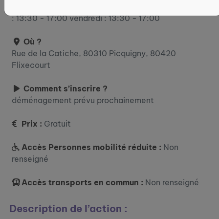
mardi : 13:30 - 17:00 mercredi : 13:30 - 16:30 jeudi
: 13:30 - 17:00 vendredi : 13:30 - 17:00
Où ?
Rue de la Catiche, 80310 Picquigny, 80420
Flixecourt
Comment s’inscrire ?
déménagement prévu prochainement
Prix :
Gratuit
Accès Personnes mobilité réduite :
Non
renseigné
Accès transports en commun :
Non renseigné
Description de l’action :