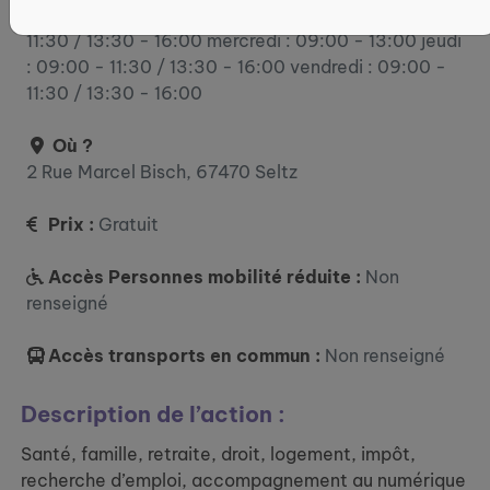
lundi : 09:00 - 11:30 / 13:30 - 16:00 mardi : 09:00 -
11:30 / 13:30 - 16:00 mercredi : 09:00 - 13:00 jeudi
: 09:00 - 11:30 / 13:30 - 16:00 vendredi : 09:00 -
11:30 / 13:30 - 16:00
Où ?
2 Rue Marcel Bisch, 67470 Seltz
Prix :
Gratuit
Accès Personnes mobilité réduite :
Non
renseigné
Accès transports en commun :
Non renseigné
Description de l’action :
Santé, famille, retraite, droit, logement, impôt,
recherche d’emploi, accompagnement au numérique