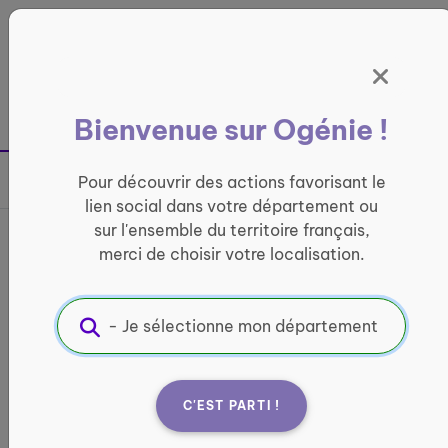
Panneau de gestion des cookies
France entière
Bienvenue sur Ogénie !
Retour à la page précédente
Pour découvrir des actions favorisant le
Partager sur
lien social dans votre département ou
sur l'ensemble du territoire français,
France services de La Plaine
merci de choisir votre localisation.
du Rhin
INFORMATIQUE ET ACCÈS AUX DROITS
Informations pratiques :
C'EST PARTI !
Quand ?