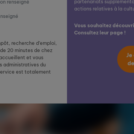
partenariats supplémentai
on renseigné
actions relatives à la cult
enseigné
Vous souhaitez découvrir
Consultez leur page !
impôt, recherche d’emploi,
de 20 minutes de chez
Je
 accueillent et vous
de
 administratives du
service est totalement