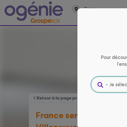
Panneau de gestion des cookies
France
entière
Pour découv
l'en
Retour à la page précédente
France services de La 