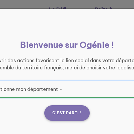
Le Défi
Boîte à
Nos services
Ogénie
outils
Bienvenue sur Ogénie !
rir des actions favorisant le lien social dans votre départ
semble du territoire français, merci de choisir votre localisa
C'EST PARTI !
Rochelle -
Fran