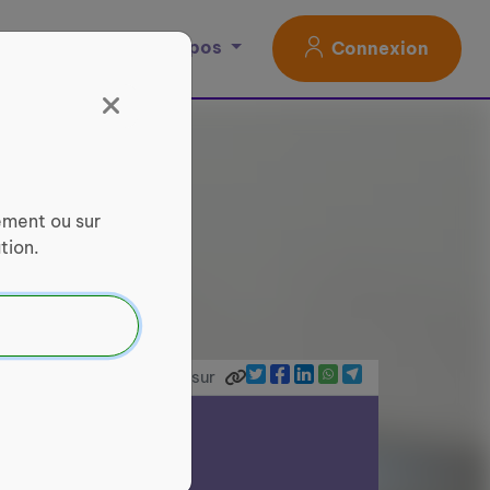
Magazine
À propos
Connexion
ement ou sur
tion.
Partager sur
ce Services