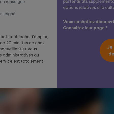
partenariats supplémentai
on renseigné
actions relatives à la cult
enseigné
Vous souhaitez découvrir
Consultez leur page !
impôt, recherche d’emploi,
de 20 minutes de chez
Je
 accueillent et vous
de
 administratives du
service est totalement