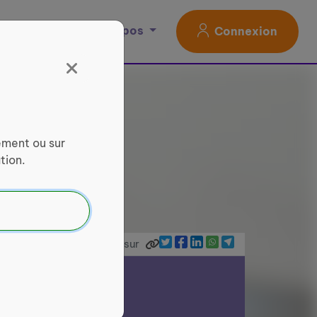
Magazine
À propos
Connexion
ement ou sur
tion.
Partager sur
ce Services