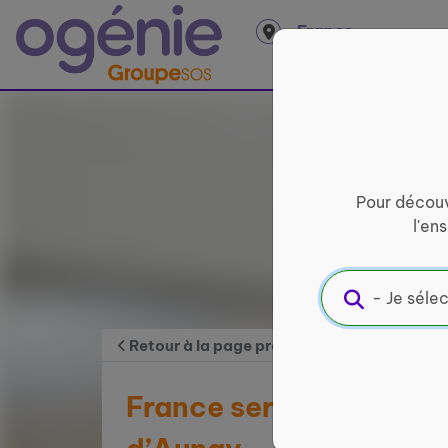
Panneau de gestion des cookies
France
entière
Pour découv
l'en
Retour à la page précédente
France services de Le