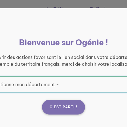
Le Défi
Boîte à
Nos services
Ogénie
outils
Bienvenue sur Ogénie !
rir des actions favorisant le lien social dans votre départ
semble du territoire français, merci de choisir votre localisa
C'EST PARTI !
s Monts
Fran