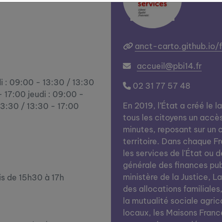
anct-carto.github.io/
accueil@pbi14.fr
i : 09:00 - 13:30 / 13:30
02 31 77 57 48
- 17:00 jeudi : 09:00 -
En 2019, l’État a créé le l
13:30 / 13:30 - 17:00
tous les citoyens un accè
minutes, reposant sur un c
territoire. Dans chaque Fra
les services de l'État ou d
générale des finances publi
ministère de la Justice, L
is de 15h30 à 17h
des allocations familiales
la mutualité sociale agrico
locaux, les Maisons Franc