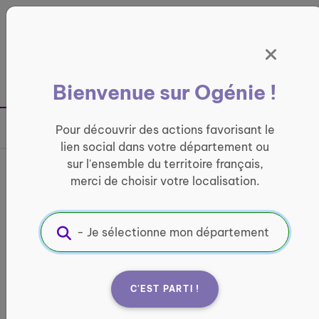
Panneau de gestion des cookies
France entière
Bienvenue sur Ogénie !
Retour à la page précédente
Pour découvrir des actions favorisant le
Partager sur
lien social dans votre département ou
sur l'ensemble du territoire français,
France services de
merci de choisir votre localisation.
Montdidier
INFORMATIQUE ET ACCÈS AUX DROITS
Informations pratiques :
C'EST PARTI !
Quand ?