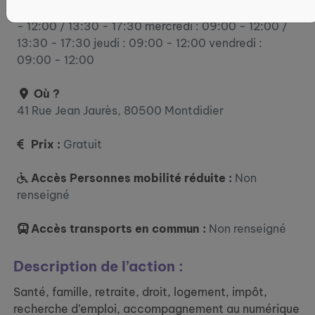
lundi : 09:00 - 12:00 / 13:30 - 17:30 mardi : 09:00
- 12:00 / 13:30 - 17:30 mercredi : 09:00 - 12:00 /
13:30 - 17:30 jeudi : 09:00 - 12:00 vendredi :
09:00 - 12:00
Où ?
41 Rue Jean Jaurès, 80500 Montdidier
Prix :
Gratuit
Accès Personnes mobilité réduite :
Non
renseigné
Accès transports en commun :
Non renseigné
Description de l’action :
Santé, famille, retraite, droit, logement, impôt,
recherche d’emploi, accompagnement au numérique