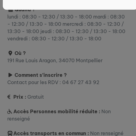
Quand ?
lundi : 08:30 - 12:30 / 13:30 - 18:00 mardi : 08:30
- 12:30 / 13:30 - 18:00 mercredi : 08:30 - 12:30 /
13:30 - 18:00 jeudi : 08:30 - 12:30 / 13:30 - 18:00
vendredi : 08:30 - 12:30 / 13:30 - 18:00
Où ?
191 Rue Louis Aragon, 34070 Montpellier
Comment s’inscrire ?
Contact pour les RDV : 04 67 27 43 92
Prix :
Gratuit
Accès Personnes mobilité réduite :
Non
renseigné
Accès transports en commun :
Non renseigné