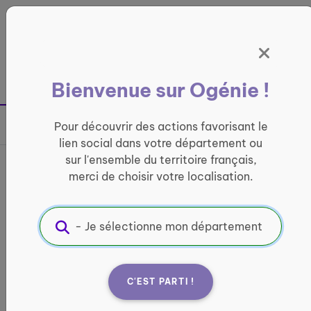
Panneau de gestion des cookies
France entière
Bienvenue sur Ogénie !
Retour à la page précédente
Pour découvrir des actions favorisant le
Partager sur
lien social dans votre département ou
sur l'ensemble du territoire français,
France services de
merci de choisir votre localisation.
Montpellier - Centre social
Espace Famille Adages
INFORMATIQUE ET ACCÈS AUX DROITS
C'EST PARTI !
Informations pratiques :