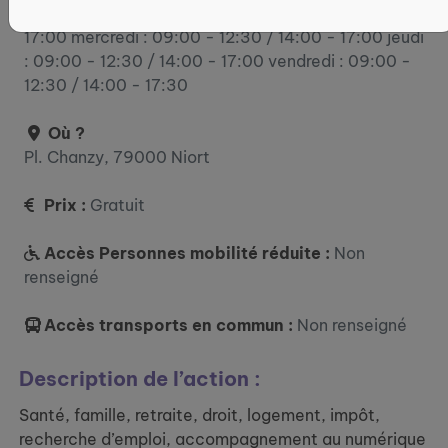
lundi : 09:00 - 12:30 / 14:00 - 17:00 mardi : 14:00 -
17:00 mercredi : 09:00 - 12:30 / 14:00 - 17:00 jeudi
: 09:00 - 12:30 / 14:00 - 17:00 vendredi : 09:00 -
12:30 / 14:00 - 17:30
Où ?
Pl. Chanzy, 79000 Niort
Prix :
Gratuit
Accès Personnes mobilité réduite :
Non
renseigné
Accès transports en commun :
Non renseigné
Description de l’action :
Santé, famille, retraite, droit, logement, impôt,
recherche d’emploi, accompagnement au numérique