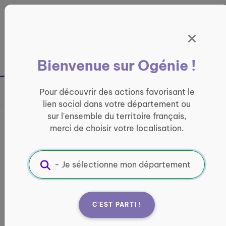
Panneau de gestion des cookies
France entière
Bienvenue sur Ogénie !
Retour à la page précédente
Pour découvrir des actions favorisant le
Partager sur
lien social dans votre département ou
sur l'ensemble du territoire français,
France services de Niort -
merci de choisir votre localisation.
Quartier Nord
INFORMATIQUE ET ACCÈS AUX DROITS
Informations pratiques :
C'EST PARTI !
Quand ?