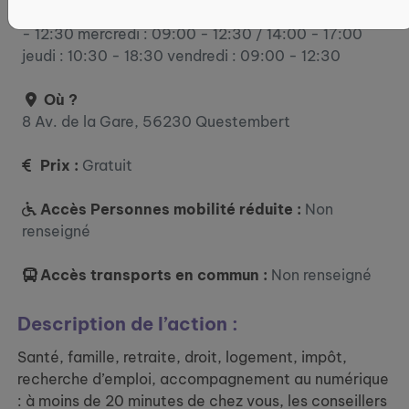
lundi : 09:00 - 12:30 / 14:00 - 17:00 mardi : 09:00
- 12:30 mercredi : 09:00 - 12:30 / 14:00 - 17:00
jeudi : 10:30 - 18:30 vendredi : 09:00 - 12:30
Où ?
8 Av. de la Gare, 56230 Questembert
Prix :
Gratuit
Accès Personnes mobilité réduite :
Non
renseigné
Accès transports en commun :
Non renseigné
Description de l’action :
Santé, famille, retraite, droit, logement, impôt,
recherche d’emploi, accompagnement au numérique
: à moins de 20 minutes de chez vous, les conseillers