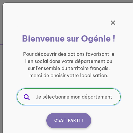
Panneau de gestion des cookies
France entière
Bienvenue sur Ogénie !
Retour à la page précédente
Pour découvrir des actions favorisant le
Partager sur
lien social dans votre département ou
sur l'ensemble du territoire français,
France services de
merci de choisir votre localisation.
Questembert communauté
INFORMATIQUE ET ACCÈS AUX DROITS
Informations pratiques :
C'EST PARTI !
Quand ?