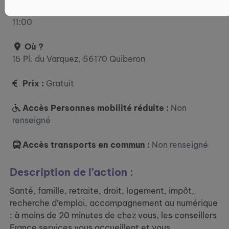
: 09:00 - 12:30 / 13:30 - 17:00 vendredi : 09:00 -
11:00
Où ?
15 Pl. du Varquez, 56170 Quiberon
Prix :
Gratuit
Accès Personnes mobilité réduite :
Non
renseigné
Accès transports en commun :
Non renseigné
Description de l’action :
Santé, famille, retraite, droit, logement, impôt,
recherche d’emploi, accompagnement au numérique
: à moins de 20 minutes de chez vous, les conseillers
France services vous accueillent et vous