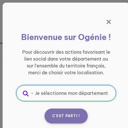
Panneau de gestion des cookies
France entière
Bienvenue sur Ogénie !
Retour à la page précédente
Pour découvrir des actions favorisant le
Partager sur
lien social dans votre département ou
sur l'ensemble du territoire français,
France services de Quiberon
merci de choisir votre localisation.
INFORMATIQUE ET ACCÈS AUX DROITS
Informations pratiques :
Quand ?
C'EST PARTI !
lundi : 10:00 - 12:30 / 13:30 - 17:00 mardi : 15:00 -
17:00 mercredi : 09:00 - 12:30 / 13:30 - 17:00 jeudi