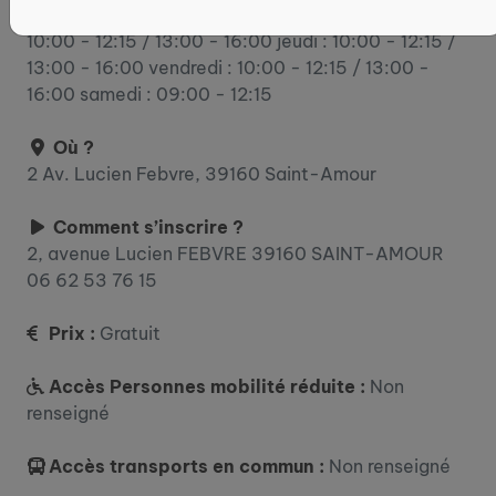
mardi : 10:00 - 12:15 / 13:00 - 16:00 mercredi :
10:00 - 12:15 / 13:00 - 16:00 jeudi : 10:00 - 12:15 /
13:00 - 16:00 vendredi : 10:00 - 12:15 / 13:00 -
16:00 samedi : 09:00 - 12:15
Où ?
2 Av. Lucien Febvre, 39160 Saint-Amour
Comment s’inscrire ?
2, avenue Lucien FEBVRE 39160 SAINT-AMOUR
06 62 53 76 15
Prix :
Gratuit
Accès Personnes mobilité réduite :
Non
renseigné
Accès transports en commun :
Non renseigné