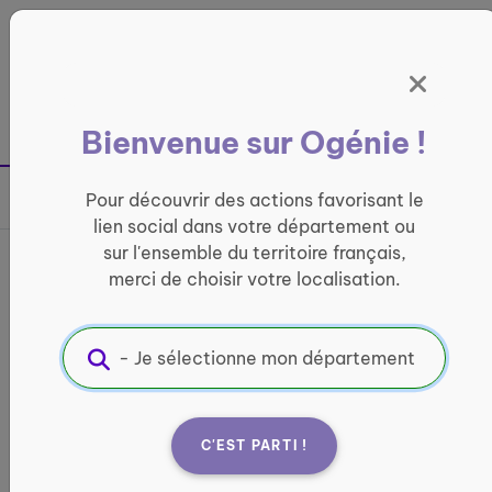
Panneau de gestion des cookies
France entière
Bienvenue sur Ogénie !
Retour à la page précédente
Pour découvrir des actions favorisant le
Partager sur
lien social dans votre département ou
sur l'ensemble du territoire français,
France services de Saint-
merci de choisir votre localisation.
Amour
INFORMATIQUE ET ACCÈS AUX DROITS
Informations pratiques :
C'EST PARTI !
Quand ?