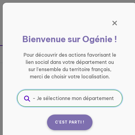
Panneau de gestion des cookies
France entière
Bienvenue sur Ogénie !
Retour à la page précédente
Pour découvrir des actions favorisant le
Partager sur
lien social dans votre département ou
sur l'ensemble du territoire français,
France services de Saint-
merci de choisir votre localisation.
Laurent de la Salanque
INFORMATIQUE ET ACCÈS AUX DROITS
Informations pratiques :
C'EST PARTI !
Quand ?