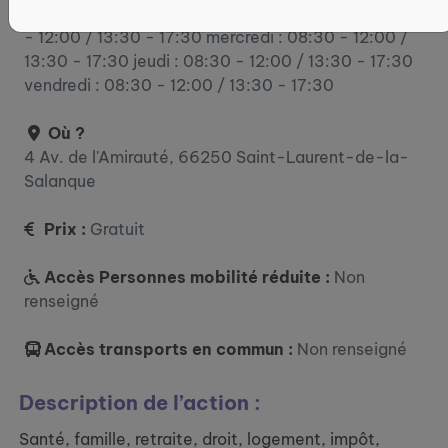
lundi : 08:30 - 12:00 / 13:30 - 17:30 mardi : 08:30
- 12:00 / 13:30 - 17:30 mercredi : 08:30 - 12:00 /
13:30 - 17:30 jeudi : 08:30 - 12:00 / 13:30 - 17:30
vendredi : 08:30 - 12:00 / 13:30 - 17:30
Où ?
4 Av. de l'Amirauté, 66250 Saint-Laurent-de-la-
Salanque
Prix :
Gratuit
Accès Personnes mobilité réduite :
Non
renseigné
Accès transports en commun :
Non renseigné
Description de l’action :
Santé, famille, retraite, droit, logement, impôt,