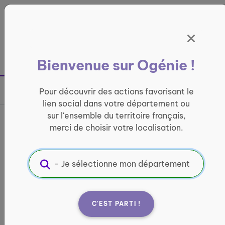
Panneau de gestion des cookies
France entière
Bienvenue sur Ogénie !
Retour à la page précédente
Pour découvrir des actions favorisant le
Partager sur
lien social dans votre département ou
sur l'ensemble du territoire français,
France services de Saint-
merci de choisir votre localisation.
Seine l’Abbaye
INFORMATIQUE ET ACCÈS AUX DROITS
Informations pratiques :
C'EST PARTI !
Quand ?