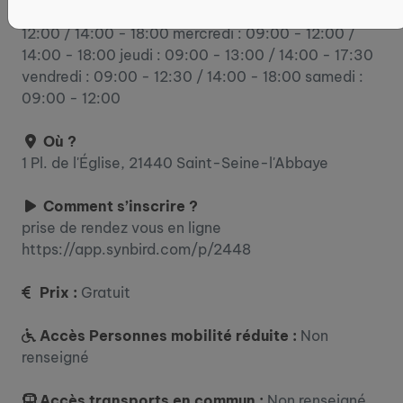
lundi : 10:30 - 12:30 / 13:00 - 18:00 mardi : 09:00 -
12:00 / 14:00 - 18:00 mercredi : 09:00 - 12:00 /
14:00 - 18:00 jeudi : 09:00 - 13:00 / 14:00 - 17:30
vendredi : 09:00 - 12:30 / 14:00 - 18:00 samedi :
09:00 - 12:00
Où ?
1 Pl. de l'Église, 21440 Saint-Seine-l'Abbaye
Comment s’inscrire ?
prise de rendez vous en ligne
https://app.synbird.com/p/2448
Prix :
Gratuit
Accès Personnes mobilité réduite :
Non
renseigné
Accès transports en commun :
Non renseigné