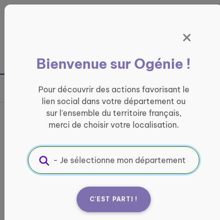
Panneau de gestion des cookies
France entière
Bienvenue sur Ogénie !
Retour à la page précédente
Pour découvrir des actions favorisant le
Partager sur
lien social dans votre département ou
sur l'ensemble du territoire français,
France services de Tarare
merci de choisir votre localisation.
INFORMATIQUE ET ACCÈS AUX DROITS
Informations pratiques :
Quand ?
C'EST PARTI !
lundi : 09:00 - 12:15 mardi : 09:00 - 12:15 / 14:00 -
17:00 mercredi : 09:00 - 12:15 / 14:00 - 17:00 jeudi