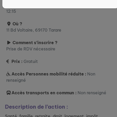
: 09:00 - 12:15 / 14:00 - 17:00 vendredi : 09:00 -
12:15
Où ?
11 Bd Voltaire, 69170 Tarare
Comment s’inscrire ?
Prise de RDV nécessaire
Prix :
Gratuit
Accès Personnes mobilité réduite :
Non
renseigné
Accès transports en commun :
Non renseigné
Description de l’action :
Santé, famille, retraite, droit, logement, impôt,