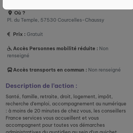
Où ?
Pl. du Temple, 57530 Courcelles-Chaussy
Prix :
Gratuit
Accès Personnes mobilité réduite :
Non
renseigné
Accès transports en commun :
Non renseigné
Description de l’action :
Santé, famille, retraite, droit, logement, impôt,
recherche d’emploi, accompagnement au numérique
: à moins de 20 minutes de chez vous, les conseillers
France services vous accueillent et vous
accompagnent pour toutes vos démarches
administratives du quotidien au sein d’un guichet