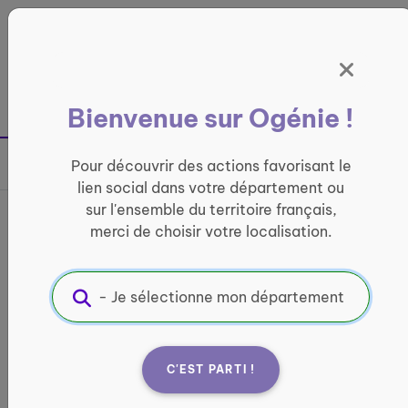
Panneau de gestion des cookies
France entière
Bienvenue sur Ogénie !
Retour à la page précédente
Pour découvrir des actions favorisant le
Partager sur
lien social dans votre département ou
sur l'ensemble du territoire français,
France services de Vigy -
merci de choisir votre localisation.
Antenne de Courcelles
Chaussy
INFORMATIQUE ET ACCÈS AUX DROITS
C'EST PARTI !
Informations pratiques :