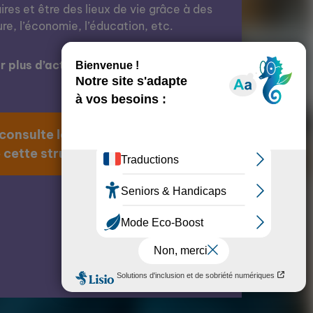
res et être des lieux de vie grâce à des
ure, l’économie, l’éducation, etc.
 plus d’actions de cette structure ?
 consulte la page
 cette structure