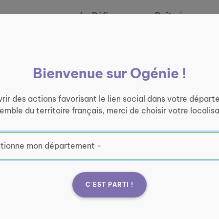
Le Défi
Boîte à
Nos services
Ogénie
outils
Bienvenue sur Ogénie !
rir des actions favorisant le lien social dans votre départ
semble du territoire français, merci de choisir votre localisa
C'EST PARTI !
 - quartier