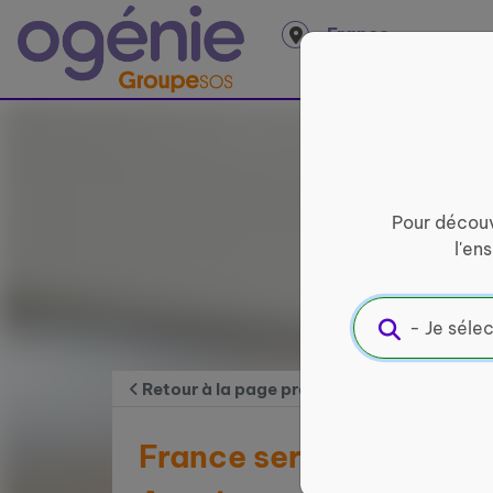
Panneau de gestion des cookies
France
entière
Pour découv
l'en
Retour à la page précédente
France services Drancy