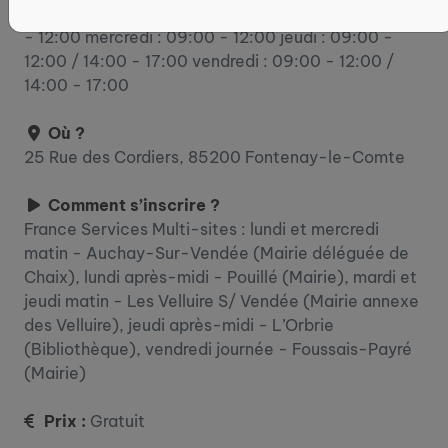
lundi : 09:00 - 12:00 / 13:30 - 16:30 mardi : 09:00
- 12:00 mercredi : 09:00 - 12:00 jeudi : 09:00 -
12:00 / 14:00 - 17:00 vendredi : 09:00 - 12:00 /
14:00 - 17:00
Où ?
25 Rue des Cordiers, 85200 Fontenay-le-Comte
Comment s’inscrire ?
France Services Multi-sites : lundi et mercredi
matin - Auchay-Sur-Vendée (Mairie déléguée de
Chaix), lundi après-midi - Pouillé (Mairie), mardi et
jeudi matin - Les Velluire S/ Vendée (Mairie annexe
des Velluire), jeudi après-midi - L’Orbrie
(Bibliothèque), vendredi journée - Foussais-Payré
(Mairie)
Prix :
Gratuit