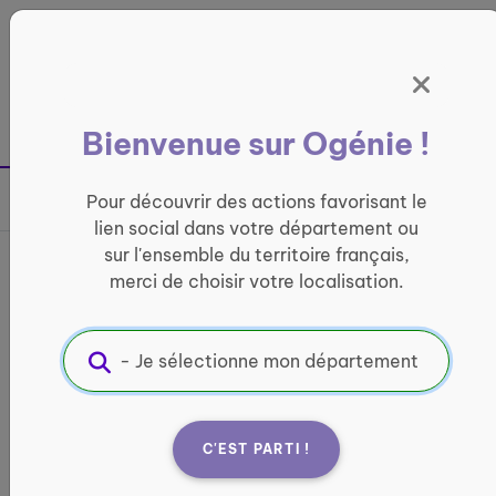
Panneau de gestion des cookies
France entière
Bienvenue sur Ogénie !
Retour à la page précédente
Pour découvrir des actions favorisant le
Partager sur
lien social dans votre département ou
sur l'ensemble du territoire français,
France services du Pays de
merci de choisir votre localisation.
Fontenay-Vendée
INFORMATIQUE ET ACCÈS AUX DROITS
Informations pratiques :
C'EST PARTI !
Quand ?