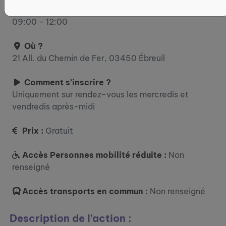
jeudi : 09:00 - 12:00 / 13:30 - 17:00 vendredi :
09:00 - 12:00
Où ?
21 All. du Chemin de Fer, 03450 Ébreuil
Comment s’inscrire ?
Uniquement sur rendez-vous les mercredis et
vendredis après-midi
Prix :
Gratuit
Accès Personnes mobilité réduite :
Non
renseigné
Accès transports en commun :
Non renseigné
Description de l’action :