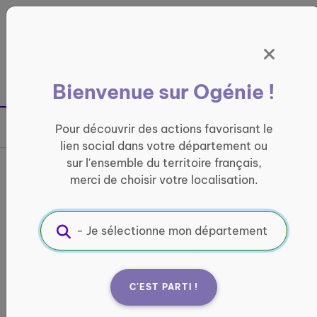
Panneau de gestion des cookies
France entière
Bienvenue sur Ogénie !
Retour à la page précédente
Pour découvrir des actions favorisant le
Partager sur
lien social dans votre département ou
sur l'ensemble du territoire français,
France services Ebreuil
merci de choisir votre localisation.
INFORMATIQUE ET ACCÈS AUX DROITS
Informations pratiques :
Quand ?
C'EST PARTI !
lundi : 09:30 - 12:00 / 13:30 - 17:00 mardi : 09:00
- 12:00 / 13:30 - 17:00 mercredi : 09:00 - 12:00