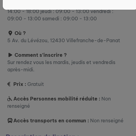
mardi : 09:00 - 13:00 mercredi : 09:00 - 13:00 /
14:00 - 18:00 jeudi : 09:00 - 13:00 vendredi :
09:00 - 13:00 samedi : 09:00 - 13:00
Où ?
5 Av. du Lévézou, 12430 Villefranche-de-Panat
Comment s’inscrire ?
Sur rendez vous les mardis, jeudis et vendredis
après-midi.
Prix :
Gratuit
Accès Personnes mobilité réduite :
Non
renseigné
Accès transports en commun :
Non renseigné