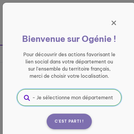
Panneau de gestion des cookies
France entière
Bienvenue sur Ogénie !
Retour à la page précédente
Pour découvrir des actions favorisant le
Partager sur
lien social dans votre département ou
sur l'ensemble du territoire français,
France services Espace
merci de choisir votre localisation.
Panatois
INFORMATIQUE ET ACCÈS AUX DROITS
Informations pratiques :
C'EST PARTI !
Quand ?