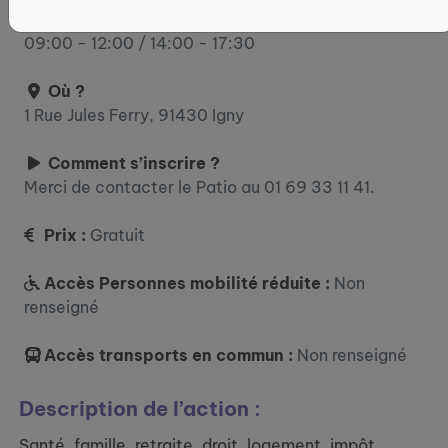
14:00 - 17:30 jeudi : 09:00 - 12:00 vendredi :
09:00 - 12:00 / 14:00 - 17:30
Où ?
1 Rue Jules Ferry, 91430 Igny
Comment s’inscrire ?
Merci de contacter le Patio au 01 69 33 11 41.
Prix :
Gratuit
Accès Personnes mobilité réduite :
Non
renseigné
Accès transports en commun :
Non renseigné
Description de l’action :
Santé, famille, retraite, droit, logement, impôt,