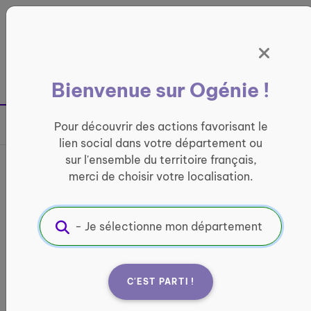
Panneau de gestion des cookies
France entière
Bienvenue sur Ogénie !
Retour à la page précédente
Pour découvrir des actions favorisant le
Partager sur
lien social dans votre département ou
sur l'ensemble du territoire français,
France services Igny
merci de choisir votre localisation.
INFORMATIQUE ET ACCÈS AUX DROITS
Informations pratiques :
Quand ?
C'EST PARTI !
lundi : 09:00 - 12:00 / 14:00 - 17:30 mardi : 09:00
- 12:00 / 14:00 - 17:30 mercredi : 09:00 - 12:00 /