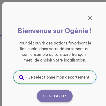
Panneau de gestion des cookies
France entière
Bienvenue sur Ogénie !
Retour à la page précédente
Pour découvrir des actions favorisant le
Partager sur
lien social dans votre département ou
sur l'ensemble du territoire français,
France services La Lomagne
merci de choisir votre localisation.
INFORMATIQUE ET ACCÈS AUX DROITS
Informations pratiques :
Quand ?
C'EST PARTI !
lundi : 14:00 - 17:00 mardi : 08:30 - 12:30 / 13:30 -
17:00 mercredi : 08:30 - 12:00 jeudi : 08:30 - 12:00