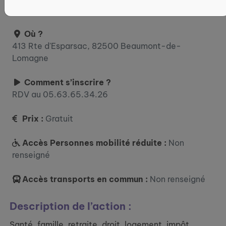
vendredi : 08:30 - 12:00 / 14:00 - 17:00
Où ?
413 Rte d'Esparsac, 82500 Beaumont-de-
Lomagne
Comment s’inscrire ?
RDV au 05.63.65.34.26
Prix :
Gratuit
Accès Personnes mobilité réduite :
Non
renseigné
Accès transports en commun :
Non renseigné
Description de l’action :
Santé, famille, retraite, droit, logement, impôt,