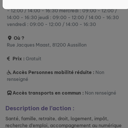
lundi : 09:00 - 12:00 / 14:00 - 16:30 mardi : 09:00
- 12:00 / 14:00 - 16:30 mercredi : 09:00 - 12:00 /
14:00 - 16:30 jeudi : 09:00 - 12:00 / 14:00 - 16:30
vendredi : 09:00 - 12:00 / 14:00 - 16:30
Où ?
Rue Jacques Maast, 81200 Aussillon
Prix :
Gratuit
Accès Personnes mobilité réduite :
Non
renseigné
Accès transports en commun :
Non renseigné
Description de l’action :
Santé, famille, retraite, droit, logement, impôt,
recherche d’emploi, accompagnement au numérique