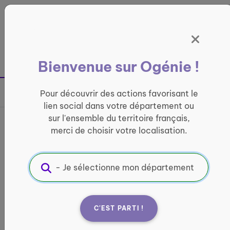
Panneau de gestion des cookies
France entière
Bienvenue sur Ogénie !
Retour à la page précédente
Pour découvrir des actions favorisant le
Partager sur
lien social dans votre département ou
sur l'ensemble du territoire français,
France services La Poste
merci de choisir votre localisation.
d’Aussillon
INFORMATIQUE ET ACCÈS AUX DROITS
Informations pratiques :
C'EST PARTI !
Quand ?