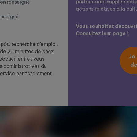
partenariats supplémentai
on renseigné
actions relatives à la cult
enseigné
Vous souhaitez découvrir
Consultez leur page !
impôt, recherche d’emploi,
de 20 minutes de chez
Je
 accueillent et vous
de
 administratives du
service est totalement