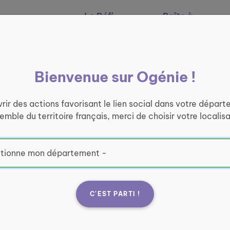
Le Défi
Boîte à
Nos services
Ogénie
outils
Bienvenue sur Ogénie !
rir des actions favorisant le lien social dans votre départ
semble du territoire français, merci de choisir votre localisa
C'EST PARTI !
te de
Fran