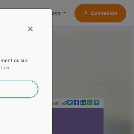
Magazine
À propos
Connexion
ement ou sur
tion.
Partager sur
ce Services