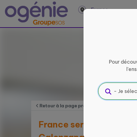
Panneau de gestion des cookies
France
entière
Pour découv
l'en
Retour à la page précédente
France services La Pos