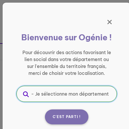
Panneau de gestion des cookies
France entière
Bienvenue sur Ogénie !
Retour à la page précédente
Pour découvrir des actions favorisant le
Partager sur
lien social dans votre département ou
sur l'ensemble du territoire français,
France services La Poste de
merci de choisir votre localisation.
La Grave
INFORMATIQUE ET ACCÈS AUX DROITS
Informations pratiques :
C'EST PARTI !
Quand ?