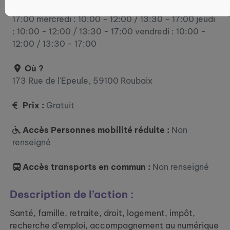
lundi : 10:00 - 12:00 mardi : 10:00 - 12:00 / 13:30 -
17:00 mercredi : 10:00 - 12:00 / 13:30 - 17:00 jeudi
: 10:00 - 12:00 / 13:30 - 17:00 vendredi : 10:00 -
12:00 / 13:30 - 17:00
Où ?
173 Rue de l'Epeule, 59100 Roubaix
Prix :
Gratuit
Accès Personnes mobilité réduite :
Non
renseigné
Accès transports en commun :
Non renseigné
Description de l’action :
Santé, famille, retraite, droit, logement, impôt,
recherche d’emploi, accompagnement au numérique