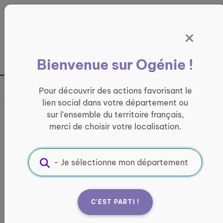
Panneau de gestion des cookies
France entière
Bienvenue sur Ogénie !
Retour à la page précédente
Pour découvrir des actions favorisant le
Partager sur
lien social dans votre département ou
sur l'ensemble du territoire français,
France services La Poste de
merci de choisir votre localisation.
Roubaix - Epeule
INFORMATIQUE ET ACCÈS AUX DROITS
Informations pratiques :
C'EST PARTI !
Quand ?