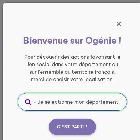
Panneau de gestion des cookies
France entière
Bienvenue sur Ogénie !
Retour à la page précédente
Pour découvrir des actions favorisant le
Partager sur
lien social dans votre département ou
sur l'ensemble du territoire français,
France services La Poste de
merci de choisir votre localisation.
Saint-Sébastien
INFORMATIQUE ET ACCÈS AUX DROITS
Informations pratiques :
C'EST PARTI !
Quand ?