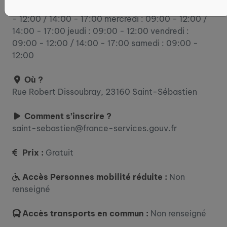
lundi : 09:00 - 12:00 / 14:00 - 17:00 mardi : 09:00
- 12:00 / 14:00 - 17:00 mercredi : 09:00 - 12:00 /
14:00 - 17:00 jeudi : 09:00 - 12:00 vendredi :
09:00 - 12:00 / 14:00 - 17:00 samedi : 09:00 -
12:00
Où ?
Rue Robert Dissoubray, 23160 Saint-Sébastien
Comment s’inscrire ?
saint-sebastien@france-services.gouv.fr
Prix :
Gratuit
Accès Personnes mobilité réduite :
Non
renseigné
Accès transports en commun :
Non renseigné