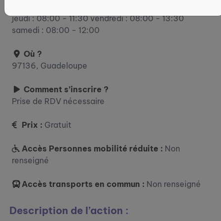
mardi : 08:00 - 13:30 mercredi : 08:00 - 13:30
jeudi : 08:00 - 11:30 vendredi : 08:00 - 13:30
samedi : 08:00 - 12:00
Où ?
97136, Guadeloupe
Comment s’inscrire ?
Prise de RDV nécessaire
Prix :
Gratuit
Accès Personnes mobilité réduite :
Non
renseigné
Accès transports en commun :
Non renseigné
Description de l’action :