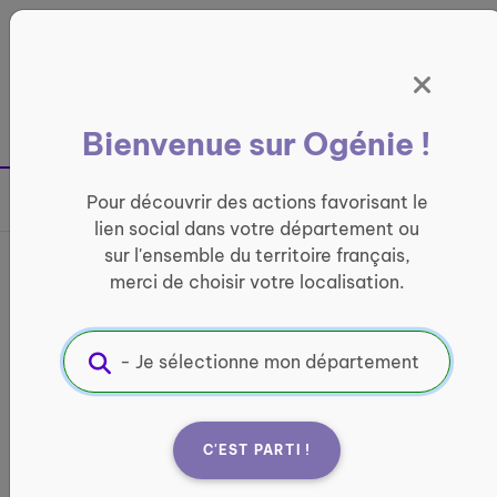
Panneau de gestion des cookies
France entière
Bienvenue sur Ogénie !
Retour à la page précédente
Pour découvrir des actions favorisant le
Partager sur
lien social dans votre département ou
sur l'ensemble du territoire français,
France services La Poste de
merci de choisir votre localisation.
Terre-de-Bas
INFORMATIQUE ET ACCÈS AUX DROITS
Informations pratiques :
C'EST PARTI !
Quand ?