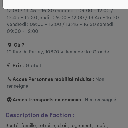
lundi : 10:15 - 12:00 / 13:45 - 16:30 mardi : 09:00 -
12:00 / 13:45 - 16:30 mercredi : 09:00 - 12:00 /
13:45 - 16:30 jeudi : 09:00 - 12:00 / 13:45 - 16:30
vendredi : 09:00 - 12:00 / 13:45 - 16:30 samedi :
09:00 - 12:00
Où ?
10 Rue du Perrey, 10370 Villenauxe-la-Grande
Prix :
Gratuit
Accès Personnes mobilité réduite :
Non
renseigné
Accès transports en commun :
Non renseigné
Description de l’action :
Santé, famille, retraite, droit, logement, impôt,