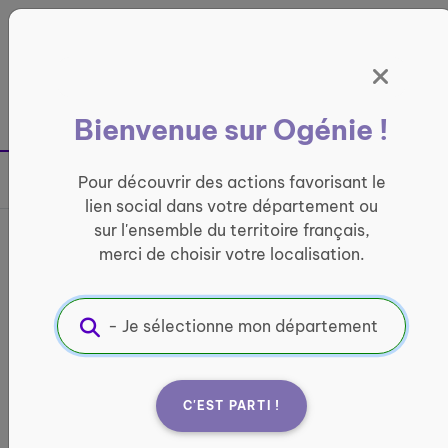
Panneau de gestion des cookies
France entière
Bienvenue sur Ogénie !
Retour à la page précédente
Pour découvrir des actions favorisant le
Partager sur
lien social dans votre département ou
sur l'ensemble du territoire français,
France services La Poste de
merci de choisir votre localisation.
Villenauxe-la-Grande
INFORMATIQUE ET ACCÈS AUX DROITS
Informations pratiques :
C'EST PARTI !
Quand ?