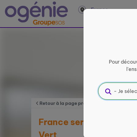
Panneau de gestion des cookies
France
entière
Pour découv
l'en
Retour à la page précédente
France services La Po
Vert