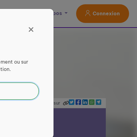
Magazine
À propos
Connexion
ement ou sur
tion.
Partager sur
ce Services