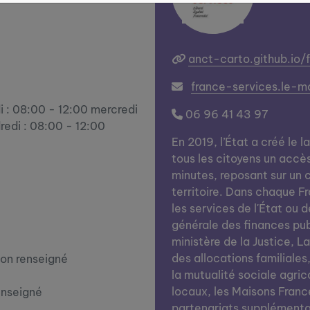
anct-carto.github.io/
france-services.le-m
i : 08:00 - 12:00 mercredi
06 96 41 43 97
redi : 08:00 - 12:00
En 2019, l’État a créé le l
tous les citoyens un accè
minutes, reposant sur un c
territoire. Dans chaque Fra
les services de l'État ou d
générale des finances publi
ministère de la Justice, L
des allocations familiales
on renseigné
la mutualité sociale agrico
locaux, les Maisons Franc
enseigné
partenariats supplémentai