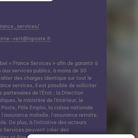
france_services/
orne-vert@laposte.fr
abel « France Services » afin de garantir à
s aux services publics, à moins de 30
ahier des charges identique sur tout le
nce services, il est possible de solliciter
e partenaires de l'État : la Direction
ques, le ministère de l'Intérieur, le
a Poste, Pôle Emploi, la caisse nationale
, l'assurance maladie, l'assurance retraite,
le. De plus, à l’initiative des acteurs
e Services peuvent créer des
res et être des lieux de vie grâce à des