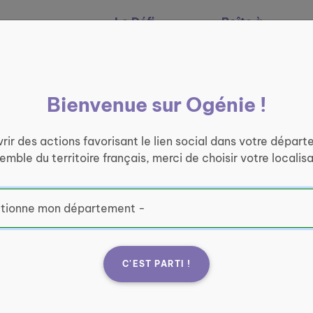
Le Défi
Boîte à
Nos services
Ogénie
outils
Bienvenue sur Ogénie !
rir des actions favorisant le lien social dans votre départ
semble du territoire français, merci de choisir votre localisa
C'EST PARTI !
ste du Morne
Fran