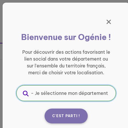
Panneau de gestion des cookies
France entière
Bienvenue sur Ogénie !
Retour à la page précédente
Pour découvrir des actions favorisant le
Partager sur
lien social dans votre département ou
sur l'ensemble du territoire français,
France services Les Vans
merci de choisir votre localisation.
INFORMATIQUE ET ACCÈS AUX DROITS
Informations pratiques :
Quand ?
C'EST PARTI !
lundi : 13:00 - 17:00 mardi : 08:30 - 12:00 / 13:30 -
16:30 mercredi : 08:30 - 12:00 jeudi : 08:30 -