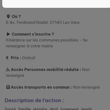
12:00 / 13:30 - 16:30 vendredi : 08:30 - 12:00
Où ?
6 Av. Ferdinand Nadal, 07140 Les Vans
Comment s’inscrire ?
Itinérance sur les communes possibles - Se
renseigner à votre mairie
Prix :
Gratuit
Accès Personnes mobilité réduite :
Non
renseigné
Accès transports en commun :
Non renseigné
Description de l’action :
Santé, famille, retraite, droit, logement, impôt,