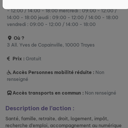
lundi : 09:00 - 12:00 / 14:00 - 18:00 mardi : 09:00
- 12:00 / 14:00 - 18:00 mercredi : 09:00 - 12:00 /
14:00 - 18:00 jeudi : 09:00 - 12:00 / 14:00 - 18:00
vendredi : 09:00 - 12:00 / 14:00 - 18:00
Où ?
3 All. Yves de Copainville, 10000 Troyes
Prix :
Gratuit
Accès Personnes mobilité réduite :
Non
renseigné
Accès transports en commun :
Non renseigné
Description de l’action :
Santé, famille, retraite, droit, logement, impôt,
recherche d’emploi, accompagnement au numérique