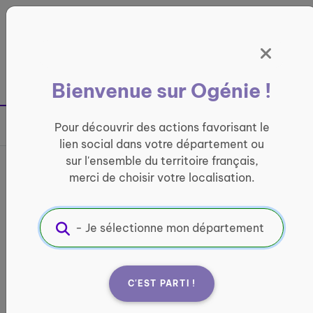
Panneau de gestion des cookies
France entière
Bienvenue sur Ogénie !
Retour à la page précédente
Pour découvrir des actions favorisant le
Partager sur
lien social dans votre département ou
sur l'ensemble du territoire français,
France services Maison de
merci de choisir votre localisation.
quartier des Sénardes
INFORMATIQUE ET ACCÈS AUX DROITS
Informations pratiques :
C'EST PARTI !
Quand ?