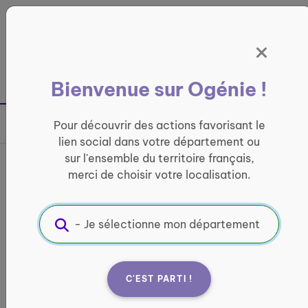
Panneau de gestion des cookies
France entière
Bienvenue sur Ogénie !
Retour à la page précédente
Pour découvrir des actions favorisant le
Partager sur
lien social dans votre département ou
sur l'ensemble du territoire français,
France services MSA
merci de choisir votre localisation.
Marne-Ardennes-Meuse
INFORMATIQUE ET ACCÈS AUX DROITS
Informations pratiques :
C'EST PARTI !
Quand ?