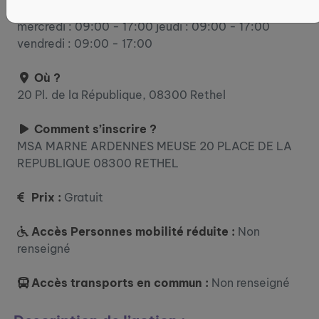
lundi : 09:00 - 17:00 mardi : 09:00 - 17:00
mercredi : 09:00 - 17:00 jeudi : 09:00 - 17:00
vendredi : 09:00 - 17:00
Où ?
20 Pl. de la République, 08300 Rethel
Comment s’inscrire ?
MSA MARNE ARDENNES MEUSE 20 PLACE DE LA
REPUBLIQUE 08300 RETHEL
Prix :
Gratuit
Accès Personnes mobilité réduite :
Non
renseigné
Accès transports en commun :
Non renseigné