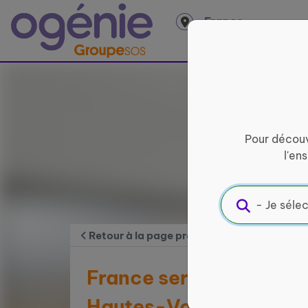
Panneau de gestion des cookies
France
entière
Pour découv
l'en
Retour à la page précédente
France services multis
Hautes-Vosges - Site 