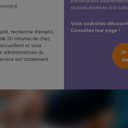
partenariats supplémentai
enseigné
actions relatives à la cult
Vous souhaitez découvrir
Consultez leur page !
impôt, recherche d’emploi,
de 20 minutes de chez
 accueillent et vous
Je
 administratives du
service est totalement
de