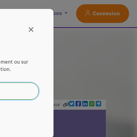
Magazine
À propos
Connexion
ement ou sur
tion.
Partager sur
ce Services