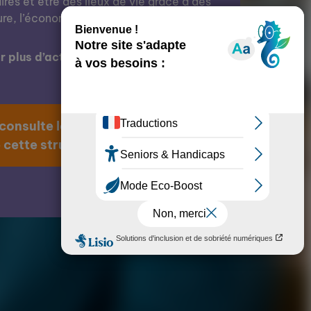
res et être des lieux de vie grâce à des
ure, l’économie, l’éducation, etc.
 plus d’actions de cette structure ?
 consulte la page
 cette structure