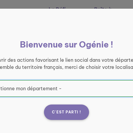
Le Défi
Boîte à
Nos services
Ogénie
outils
Bienvenue sur Ogénie !
rir des actions favorisant le lien social dans votre départ
semble du territoire français, merci de choisir votre localisa
C'EST PARTI !
ites des
Fran
de Saulxures-