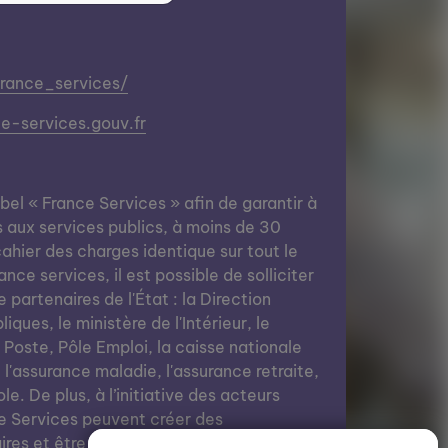
france_services/
-services.gouv.fr
abel « France Services » afin de garantir à
s aux services publics, à moins de 30
ahier des charges identique sur tout le
nce services, il est possible de solliciter
e partenaires de l'État : la Direction
ques, le ministère de l'Intérieur, le
a Poste, Pôle Emploi, la caisse nationale
, l'assurance maladie, l'assurance retraite,
le. De plus, à l’initiative des acteurs
e Services peuvent créer des
res et être des lieux de vie grâce à des