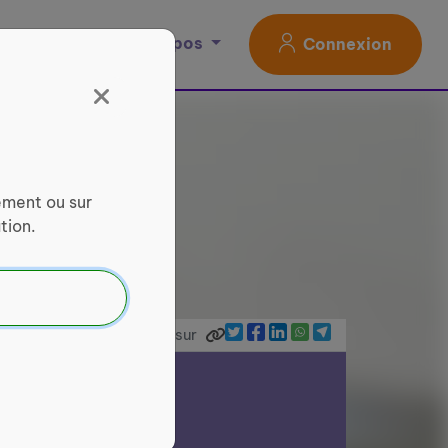
Magazine
À propos
Connexion
ement ou sur
tion.
Partager sur
ce Services