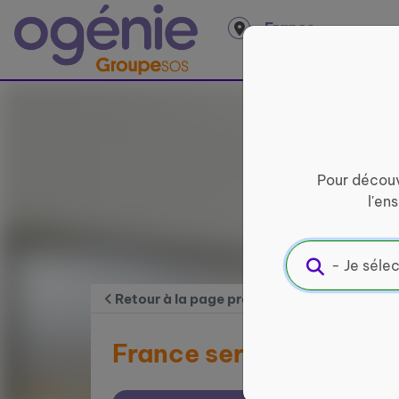
Panneau de gestion des cookies
France
entière
Pour découv
l'en
Retour à la page précédente
France services Omeg