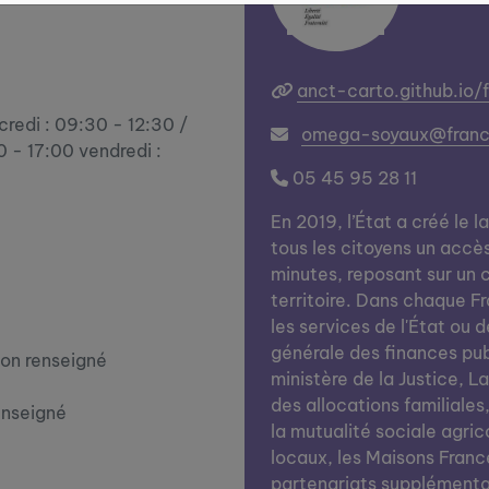
anct-carto.github.io/
credi : 09:30 - 12:30 /
omega-soyaux@france
0 - 17:00 vendredi :
05 45 95 28 11
En 2019, l’État a créé le l
tous les citoyens un accè
minutes, reposant sur un c
territoire. Dans chaque Fra
les services de l'État ou d
générale des finances publi
on renseigné
ministère de la Justice, L
des allocations familiales
enseigné
la mutualité sociale agrico
locaux, les Maisons Franc
partenariats supplémentai