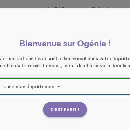
Le Défi
Boîte à
Nos services
Ogénie
outils
Bienvenue sur Ogénie !
rir des actions favorisant le lien social dans votre départ
semble du territoire français, merci de choisir votre localisa
C'EST PARTI !
a Soyaux
Fran