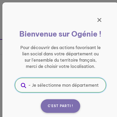
Panneau de gestion des cookies
France entière
Bienvenue sur Ogénie !
Retour à la page précédente
Pour découvrir des actions favorisant le
Partager sur
lien social dans votre département ou
sur l'ensemble du territoire français,
France services Pays
merci de choisir votre localisation.
d’Opale d’Ardres
INFORMATIQUE ET ACCÈS AUX DROITS
Informations pratiques :
C'EST PARTI !
Quand ?