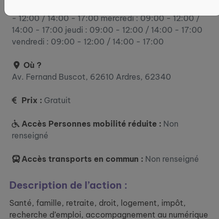
lundi : 09:00 - 12:00 / 14:00 - 17:00 mardi : 09:00
- 12:00 / 14:00 - 17:00 mercredi : 09:00 - 12:00 /
14:00 - 17:00 jeudi : 09:00 - 12:00 / 14:00 - 17:00
vendredi : 09:00 - 12:00 / 14:00 - 17:00
Où ?
Av. Fernand Buscot, 62610 Ardres, 62340
Prix :
Gratuit
Accès Personnes mobilité réduite :
Non
renseigné
Accès transports en commun :
Non renseigné
Description de l’action :
Santé, famille, retraite, droit, logement, impôt,
recherche d’emploi, accompagnement au numérique