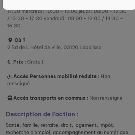
lundi : 10:00 - 12:00 mardi : 08:00 - 12:00 / 13:30 -
17:30 mercredi : 10:00 - 12:00 jeudi : 08:00 - 12:30
/ 13:30 - 17:30 vendredi : 08:00 - 12:00 / 13:30 -
16:30
Où ?
2 Bd de L Hôtel de ville, 03120 Lapalisse
Prix :
Gratuit
Accès Personnes mobilité réduite :
Non
renseigné
Accès transports en commun :
Non renseigné
Description de l’action :
Santé, famille, retraite, droit, logement, impôt,
recherche d’emploi, accompagnement au numérique