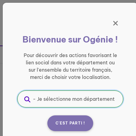
Panneau de gestion des cookies
France entière
Bienvenue sur Ogénie !
Retour à la page précédente
Pour découvrir des actions favorisant le
Partager sur
lien social dans votre département ou
sur l'ensemble du territoire français,
France services Pays de
merci de choisir votre localisation.
Lapalisse
INFORMATIQUE ET ACCÈS AUX DROITS
Informations pratiques :
C'EST PARTI !
Quand ?