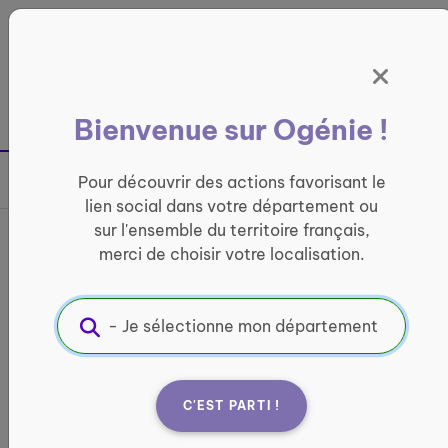
Panneau de gestion des cookies
France entière
Bienvenue sur Ogénie !
Retour à la page précédente
Pour découvrir des actions favorisant le
Partager sur
lien social dans votre département ou
sur l'ensemble du territoire français,
France services Pays Ségali
merci de choisir votre localisation.
- Antenne de Ceignac
INFORMATIQUE ET ACCÈS AUX DROITS
Informations pratiques :
C'EST PARTI !
Quand ?