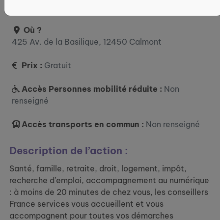
mercredi : 09:30 - 12:00
Où ?
425 Av. de la Basilique, 12450 Calmont
Prix :
Gratuit
Accès Personnes mobilité réduite :
Non
renseigné
Accès transports en commun :
Non renseigné
Description de l’action :
Santé, famille, retraite, droit, logement, impôt,
recherche d’emploi, accompagnement au numérique
: à moins de 20 minutes de chez vous, les conseillers
France services vous accueillent et vous
accompagnent pour toutes vos démarches